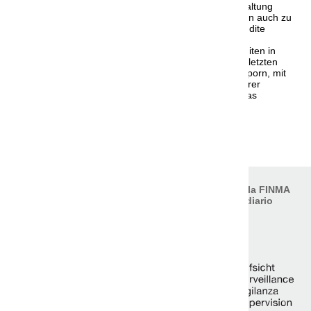
gelungen, im Konkurrenzvergleich das uns zur Verwaltung
anvertraute Vermögen nicht nur zu schützen, sondern auch zu
steigern. Beispielsweise im Jahr 2020 waren die Rendite
unserer Mandate «Ausgewogen» im Vergleich weit
überdurchschnittlich. Im Jahr 2021 konnten wir Renditen in
grosser Mehrheit klar zweistellig erzielen. Die in den letzten
Jahren erzielten Erfolge sind uns auch weiterhin Ansporn, mit
Umsicht, aktiv und risikobewusst die Vermögen unserer
Kunden professionell zu verwalten. Wir danken für das
entgegengebrachte Vertrauen.
Ankündigung als PDF
Somos un gestor de patrimonios autorizado por la FINMA
y supervisado como gestor de activos e intermediario
financiero por